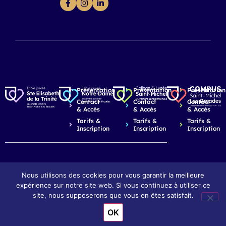
Présentation
Présentation
Présentation
Contact
Contact
Contact
& Accès
& Accès
& Accès
Tarifs &
Tarifs &
Tarifs &
Inscription
Inscription
Inscription
Nous utilisons des cookies pour vous garantir la meilleure
© 2026 Saint-Michel Les Arcades - Dijon
Mentions légales
expérience sur notre site web. Si vous continuez à utiliser ce
Réalisation : Ekole.fr
site, nous supposerons que vous en êtes satisfait.
OK
Engagé pour l’environnement : compensation de l’impact
carbone de notre site internet
En savoir +