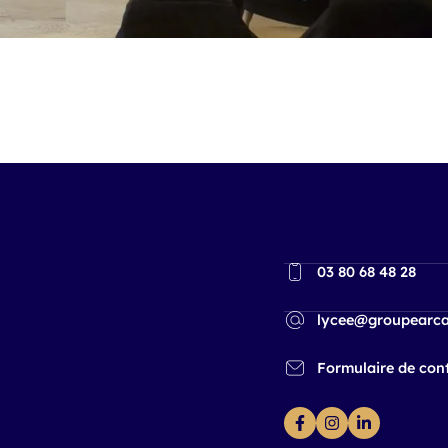
03 80 68 48 28
lycee@groupearca
Formulaire de con