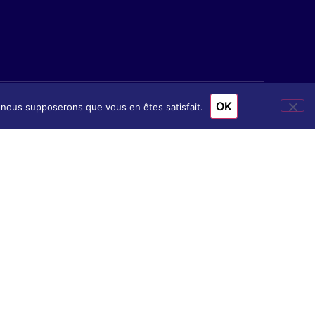
OK
e, nous supposerons que vous en êtes satisfait.
ion
& Accès
nscription