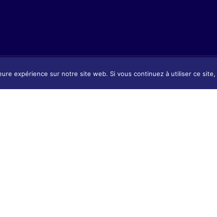
eure expérience sur notre site web. Si vous continuez à utiliser ce sit
Présentation
tion
Présentat
Contact & Accès
 & Accès
Contact 
Tarifs & Inscription
 Inscription
Tarifs & I