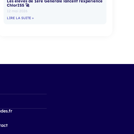
Les élèves de 1ère Générale lancent l’expérience
ChlorISS 🚀
12 mai 2026
LIRE LA SUITE »
des.fr
tact