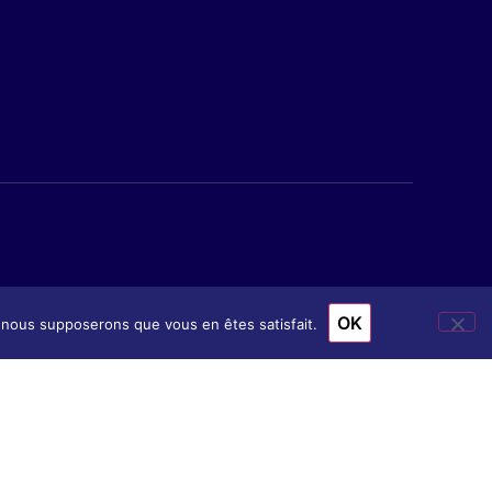
OK
e, nous supposerons que vous en êtes satisfait.
ion
& Accès