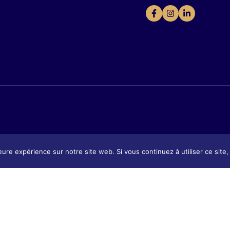
eure expérience sur notre site web. Si vous continuez à utiliser ce sit
Présentation
tion
Présentat
Contact & Accès
 & Accès
Contact 