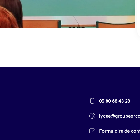
03 80 68 48 28
lycee@groupearca
Formulaire de con