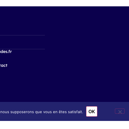
des.fr
tact
OK
e, nous supposerons que vous en êtes satisfait.